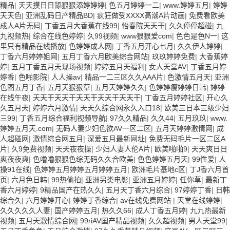
精品
|
天天摸日日舔狠狠添婷婷婷
|
色五月婷婷一二
|
www.婷婷五月
|
婷婷
天天色
|
亚洲乱码日产精品BD
|
疯狂做受XXXX高潮A片动画
|
免费看欧美
成人A片无码
|
丁香五月大香蕉在线99
|
怡春院天天干
|
久久停停超碰
|
九
九视频热
|
综合在线色婷婷
|
久99视频
|
www狠狠爱com
|
色色是色N一
|
这
里只有精品在线播放
|
色婷婷成人网
|
丁香五月开心七月
|
久久伊人婷婷
|
丁香六月婷婷姐网
|
五月丁香六月欧美综合网站
|
玖玖婷婷免费
|
大香蕉婷
婷
|
五月丁香五月天现场视频
|
婷婷五月天福利
|
女人天堂AV
|
丁香五月婷
婷香
|
色啪影院
|
人人操av
|
精品一二三区久久AAA片
|
色激情五月天
|
亚洲
色图五月丁香
|
五月天狠狠草
|
五月天婷婷久久
|
色婷婷瘦婷婷日韩
|
婷婷
在线午夜
|
天天干天天干天天干天天干天天干
|
丁香五月婷婷社区
|
开心久
久五月天
|
婷婷六月激情
|
天天久综合网永久入口18
|
欧美三日本三级少妇
三99
|
丁香五月综合福利视频导航
|
97久久精品
|
久久44
|
五月玖玖
|
www.
婷婷五月天.com
|
无码人妻少妇色欲AV一区二区
|
五月天婷婷激情网
|
成
人超碰网
|
激情综合网五月
|
深爱五月最新网址
|
免费无码毛片一区二区A
片
|
久9免费视频
|
天天夜夜操
|
少妇人妻人伦A片
|
欧美啪啪9
|
天天爽日日
爽夜夜爽
|
色噜噜狠狠色综无码久久合欧美
|
色色婷婷五月天
|
99性爱
|
人
操91在线
|
色婷婷五月婷婷五月婷婷五月
|
欧洲毛片基地c区
|
丁J香六月首
页
|
六月色日韩
|
99热偷拍
|
亚洲另类电影
|
亚洲五月婷婷
|
任你草
|
最新丁
香六月婷婷
|
9精品国产在热久久
|
五月天丁香六月综合
|
97婷婷丁香
|
日韩
综合久
|
六月婷婷开心
|
婷婷丁香综合
|
av在线免费网站
|
天堂在线婷婷
|
久久久久久人妻
|
国产婷婷五月
|
热久久66
|
成人丁香五月婷
|
九九热最新
视频
|
五月天激情综合网
|
99riAV国产精品视频
|
久久超视频
|
男人天堂99
|