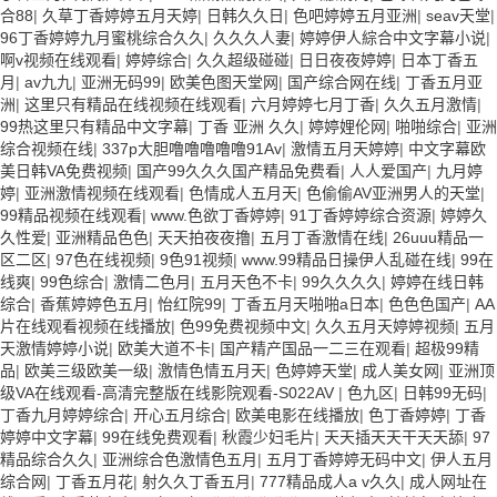
合88
|
久草丁香婷婷五月天婷
|
日韩久久日
|
色吧婷婷五月亚洲
|
seav天堂
|
96丁香婷婷九月蜜桃综合久久
|
久久久人妻
|
婷婷伊人綜合中文字幕小说
|
啊v视频在线观看
|
婷婷综合
|
久久超级碰碰
|
日日夜夜婷婷
|
日本丁香五
月
|
av九九
|
亚洲无码99
|
欧美色图天堂网
|
国产综合网在线
|
丁香五月亚
洲
|
这里只有精品在线视频在线观看
|
六月婷婷七月丁香
|
久久五月激情
|
99热这里只有精品中文字幕
|
丁香 亚洲 久久
|
婷婷娌伦网
|
啪啪综合
|
亚洲
综合视频在线
|
337p大胆噜噜噜噜噜91Av
|
激情五月天婷婷
|
中文字幕欧
美日韩VA免费视频
|
国产99久久久国产精品免费看
|
人人爱国产
|
九月婷
婷
|
亚洲激情视频在线观看
|
色情成人五月天
|
色偷偷AV亚洲男人的天堂
|
99精品视频在线观看
|
www.色欲丁香婷婷
|
91丁香婷婷综合资源
|
婷婷久
久性爱
|
亚洲精品色色
|
天天拍夜夜撸
|
五月丁香激情在线
|
26uuu精品一
区二区
|
97色在线视频
|
9色91视频
|
www.99精品日操伊人乱碰在线
|
99在
线爽
|
99色综合
|
激情二色月
|
五月天色不卡
|
99久久久久
|
婷婷在线日韩
综合
|
香蕉婷婷色五月
|
怡红院99
|
丁香五月天啪啪a日本
|
色色色国产
|
AA
片在线观看视频在线播放
|
色99免费视频中文
|
久久五月天婷婷视频
|
五月
天激情婷婷小说
|
欧美大道不卡
|
国产精产国品一二三在观看
|
超极99精
品
|
欧美三级欧美一级
|
激情色情五月天
|
色婷婷天堂
|
成人美女网
|
亚洲顶
级VA在线观看-高清完整版在线影院观看-S022AV
|
色九区
|
日韩99无码
|
丁香九月婷婷综合
|
开心五月综合
|
欧美电影在线播放
|
色丁香婷婷
|
丁香
婷婷中文字幕
|
99在线免费观看
|
秋霞少妇毛片
|
天天插天天干天天舔
|
97
精品综合久久
|
亚洲综合色激情色五月
|
五月丁香婷婷无码中文
|
伊人五月
综合网
|
丁香五月花
|
射久久丁香五月
|
777精品成人a v久久
|
成人网址在