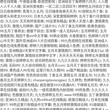
费在线观看 -午夜版全集-新视觉影院
|
亚洲综合丁香婷婷六月天
|
人人摸
人人干人人做
|
亚洲另类电影
|
一区二区三区四区牛
|
婷婷色五月综合丁香
|
日日夜夜婷婷
|
青青久久五月
|
日日操夜夜爽天天天
|
91视频五月丁香
|
全
部老头和老太XXXXX
|
日本九九网
|
深爱激情网婷婷
|
五月丁香六月激情综
合
|
久久曰9
|
天天肏屄夜夜爽
|
99这里有精品
|
新男人天堂人妻
|
激情黄色
五月天
|
激情九月婷婷
|
国产三级片91
|
六月丁香五月婷婷
|
欧美色偷拍
|
96五月丁香熟女
|
狠狠干综合
|
亚洲第一成人无码A片
|
五月婷婷花
|
五月
激情影院
|
翔田千里aV中文字幕
|
99熟女视频
|
大香蕉娱乐
|
色婷婷六月开
心中文字
|
国外亚洲成AV人片在线观看
|
99九色视频在线观看
|
亚洲成人
电影在线免费观看
|
婷婷六月激情啪啪
|
超碰成人免费
|
五月婷免费视频久
久久
|
亚洲精品V天堂中文字幕
|
五月天激情图片
|
婷婷五月天美女21p
|
综
合激情九月婷婷,激情综合婷婷中文字
|
天天天天天天操
|
婷婷五月激情基
地
|
激情小说婷婷五月
|
综合网色综合
|
九九久久综合
|
婷婷另类开心
|
久久
九网
|
无码99
|
久久综合网桃花
|
五月天com
|
五月天丁香综合在线
|
性爱视
频99
|
黄色成人AV在线
|
这里只有久久精99
|
av国产精品偷
|
五月婷视频
|
亚洲国产色婷婷
|
色色色综合网
|
丁香五月,激情五月,深爱五月
|
91久热
|
丁
香月五月天婷婷久久
|
chaopengdaxiangjiao
|
久久婷色
|
色婷婷导航
|
久久
在线视频只有这里有精品
|
疯狂做受XXXX高潮A片
|
干婷婷五月天
|
伊人9
草在线观看
|
偷拍91九色
|
一级性感黄色内射视频
|
99热免费
|
久久久久人
妻网址
|
色狠狠五月天
|
九九色婷婷五月天
|
www.99热精品
|
五丁香激情综
合
|
亚洲9久久精品
|
九九热re99re6在线精品
|
欧美日朝成人
|
日本在线播
放97
|
99热这里只有精品中文字幕
|
色五月婷婷激情综合网
|
91碰碰碰久
久久久
|
91热视频色网站
|
国产精品噜噜在线视频
|
色婷婷91
|
欧美成人一