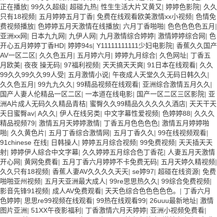
正在播放
|
99久久超级
|
超碰九热
|
性生生活大片又黄又
|
婷婷色影院
|
久久
只有18视频
|
五月婷婷五月丁香
|
免费在线观看欧美激情xx小视频
|
色情免
费视频播放
|
色婷婷五月天激情在线播放
|
六月丁香啪啪
|
色色色色色五月
|
亚洲xx网
|
日本九九网
|
九伊人网
|
九月激情综合婷婷
|
激情婷婷综合网
|
色
开心五月婷婷丁香HD
|
婷婷94s
|
Y11111111111少妇电影院
|
香蕉久久国产
AV一区二区
|
久久色五月
|
五月婷六月
|
婷婷九月综合
|
久色网址
|
丁香五
月欧美
|
夜夜 操无码
|
97福利视频
|
天天搞天天爽
|
91日本在线观看
|
久久
99久久99久久99人受
|
五月激情小说
|
午夜成人天堂久久无码日韩久久
|
久久色五月
|
99九九久久
|
99精品视频在线观看
|
亚洲综合激情五月久久
|
国产人妻人伦精品一区二区
|
一本道在线电影
|
国产一区二区三区影院
|
亚
洲A片成人无码久久精品青桔
|
蜜臀久久99精品久久久久久酒店
|
天天干天
天日蜜臀av
|
A久久
|
伊人在线另类
|
中文字幕性爱视频
|
色婷婷88
|
久久久
精品视频79
|
激情五月天婷婷激情
|
丁香五月色色色色
|
激情五月婷婷啪
啪
|
久久黄色片
|
五月丁香综合激情网
|
五月丁香久久
|
99在线视频观看
|
91chinese 在线
|
日韩操人
|
婷婷五月综合视频
|
99免费视频
|
天天插天天
射
|
婷婷伊人綜合中文字幕
|
久久婷婷五月综合色丁香花
|
人妻五月天激情
开心网
|
黄网免费看
|
五月丁香六月婷婷不卡免费无码
|
五月天婷久精视频
|
久久只有18视频
|
香蕉人妻AV久久久久天天
|
se婷97
|
超碰在线资源
|
免费
啪啪亚州视频
|
五月天亚洲最大成人
|
99re思思热久久
|
99综合免费视频
|
影音先锋91视频
|
成人AV免费观看
|
天天色综合色色色色色。
|
丁香六月
色婷婷
|
思思re99视频在线观看
|
99热在线观看99
|
26uuu最新地址
|
激情
图片亚洲
|
51XX午夜影福利
|
丁香激情六月天婷婷
|
亚洲小视频免费看
|