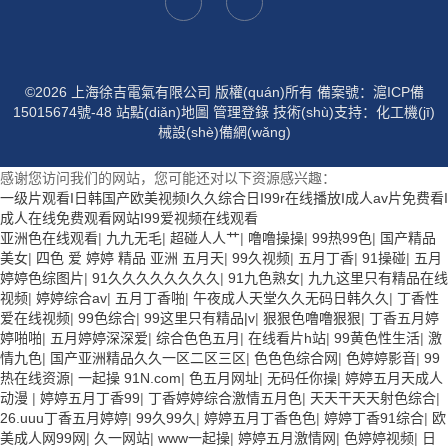
©2026 上海徐吉電氣有限公司 版權(quán)所有
備案號：滬ICP備
15015674號-48
站點(diǎn)地圖
管理登錄
技術(shù)支持：
化工機(jī)
械設(shè)備網(wǎng)
感谢您访问我们的网站，您可能还对以下资源感兴趣：
一级片观看I日韩国产欧美视频I久久综合日I99r在线播放I成人av片免费看I
成人在线免费观看网站I99爱视频在线观看
亚洲色在线观看
|
九九无毛
|
超碰人人艹
|
噜噜操操
|
99热99色
|
国产精品
美女
|
四色 爱 婷婷 精品 亚洲 五月天
|
99久视频
|
五月丁香
|
91操碰
|
五月
婷婷色综图片
|
91久久久久久久久久
|
91九色熟女
|
九九这里只有精品在线
视频
|
婷婷综合av
|
五月丁香啪
|
午夜成人天堂久久无码日韩久久
|
丁香性
爱在线视频
|
99色综合
|
99这里只有精品|v
|
狠狠色噜噜狠狠
|
丁香五月婷
婷啪啪
|
五月婷婷深深爱
|
综合色色五月
|
在线看片h站
|
99黄色性生活
|
激
情九色
|
国产亚洲精品久久一区二区三区
|
色色色综合网
|
色婷婷影音
|
99
热在线资源
|
一起操 91N.com
|
色五月网址
|
无码任你操
|
婷婷五月天成人
动漫
|
婷婷五月丁香99
|
丁香婷婷综合激情五月色
|
天天干天天射色综合
|
26.uuu丁香五月婷婷
|
99久99久
|
婷婷五月丁香色色
|
婷婷丁香91综合
|
欧
美成人网99网
|
久一网站
|
www一起操
|
婷婷五月激情网
|
色婷婷视频
|
日