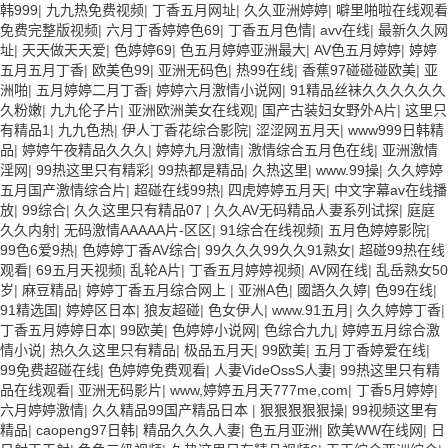
韩999
|
九九热免费视频
|
丁香五月网址
|
久久亚洲婷婷
|
噼里啪啦在线观看
免费完整版视频
|
六月丁香婷婷色69
|
丁香五月色情
|
avv在线
|
最新久久网
址
|
天天做天天爱
|
色婷婷69
|
色五月婷婷亚洲最大
|
AV色五月婷婷
|
婷婷
五月五月丁香
|
欧美色99
|
亚洲无码色
|
热99在线
|
香蕉97碰碰碰欧美
|
亚
洲啪
|
五月婷婷二月丁香
|
婷婷六月激情小说网
|
91精品丝袜久久久久久久
久粉嫩
|
九九伦子片
|
亚洲欧洲美女在线观
|
国产古装妇女野外A片
|
这里只
有精品1
|
九九色热
|
伊人丁香花综合影院
|
涩涩网五月天
|
www999日韩精
品
|
婷婷午夜精品久久久
|
婷婷九月激情
|
激情综合五月色在线
|
亚洲激情
淫网
|
99热这里只有精彩
|
99热都是精品
|
久热这里
|
www.99操
|
久久婷婷
五月国产激情综合片
|
超碰在线99热
|
四虎婷婷五月天
|
中文字幕av在线播
放
|
99综合
|
久久这里只有精品07
|
久久AV无码精品人妻系列试探
|
庭庭
久久内射
|
无码激情AAAAA片-区区
|
91综合在线视频
|
五月色婷婷影院
|
99色6爱9热
|
色婷婷丁香AV综合
|
99久久久99久久91熟女
|
超碰99热在线
观看
|
69五月天视频
|
乱轮A片
|
丁香五月婷婷视频
|
AV网在线
|
乱岳熟女50
岁
|
麻豆精品
|
婷婷丁香五月综合网上
|
亚洲A色
|
國語久久婷
|
色99在线
|
91精选国
|
婷婷区日本
|
狼友超碰
|
色女伊人
|
www.91五月
|
久久婷婷丁香
|
丁香五月婷婷日本
|
99欧美
|
色婷婷小说网
|
色综合九九
|
婷婷五月综合激
情小说
|
热久久这里只有精品
|
极品五月天
|
99欧美
|
五月丁香婷爱在线
|
99免费超碰在线
|
色婷婷免费观看
|
人妻VideOssS人妻
|
99热这里只有精
品在线观看
|
亚洲无码影片
|
www,婷婷五月天777me,com
|
丁香5月婷婷
|
六月婷婷激情
|
久久精品99国产精品日本
|
狠狠狠狠狠操
|
99视频这里有
精品
|
caopeng97日韩
|
精品久久久人妻
|
色五月亚洲
|
欧美WW在线网
|
日