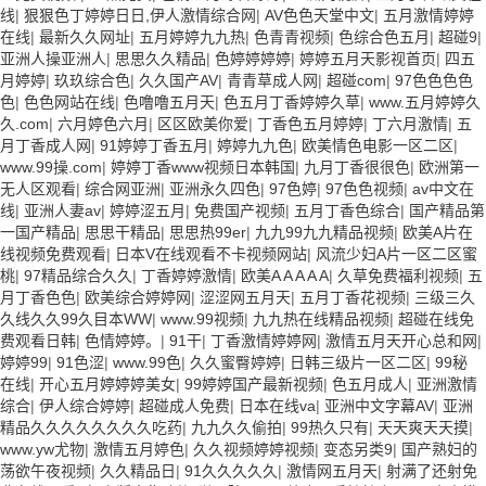
线
|
狠狠色丁婷婷日日,伊人激情综合网
|
AV色色天堂中文
|
五月激情婷婷
在线
|
最新久久网址
|
五月婷婷九九热
|
色青青视频
|
色综合色五月
|
超碰9
|
亚洲人操亚洲人
|
思思久久精品
|
色婷婷婷婷
|
婷婷五月天影视首页
|
四五
月婷婷
|
玖玖综合色
|
久久国产AV
|
青青草成人网
|
超碰com
|
97色色色色
色
|
色色网站在线
|
色噜噜五月天
|
色五月丁香婷婷久草
|
www.五月婷婷久
久.com
|
六月婷色六月
|
区区欧美你爱
|
丁香色五月婷婷
|
丁六月激情
|
五
月丁香成人网
|
91婷婷丁香五月
|
婷婷九九色
|
欧美情色电影一区二区
|
www.99操.com
|
婷婷丁香www视频日本韩国
|
九月丁香很很色
|
欧洲第一
无人区观看
|
综合网亚洲
|
亚洲永久四色
|
97色婷
|
97色色视频
|
av中文在
线
|
亚洲人妻av
|
婷婷涩五月
|
免费国产视频
|
五月丁香色综合
|
国产精品第
一国产精品
|
思思干精品
|
思思热99er
|
九九99九九精品视频
|
欧美A片在
线视频免费观看
|
日本V在线观看不卡视频网站
|
风流少妇A片一区二区蜜
桃
|
97精品综合久久
|
丁香婷婷激情
|
欧美A A A A A
|
久草免费福利视频
|
五
月丁香色色
|
欧美综合婷婷网
|
涩涩网五月天
|
五月丁香花视频
|
三级三久
久线久久99久目本WW
|
www.99视频
|
九九热在线精品视频
|
超碰在线免
费观看日韩
|
色情婷婷。
|
91干
|
丁香激情婷婷网
|
激情五月天开心总和网
|
婷婷99
|
91色涩
|
www.99色
|
久久蜜臀婷婷
|
日韩三级片一区二区
|
99秘
在线
|
开心五月婷婷婷美女
|
99婷婷国产最新视频
|
色五月成人
|
亚洲激情
综合
|
伊人综合婷婷
|
超碰成人免费
|
日本在线va
|
亚洲中文字幕AV
|
亚洲
精品久久久久久久久久吃药
|
九九久久偷拍
|
99热久只有
|
天天爽天天摸
|
www.yw尤物
|
激情五月婷色
|
久久视频婷婷视频
|
变态另类9
|
国产熟妇的
荡欲午夜视频
|
久久精品日
|
91久久久久久
|
激情网五月天
|
射满了还射免