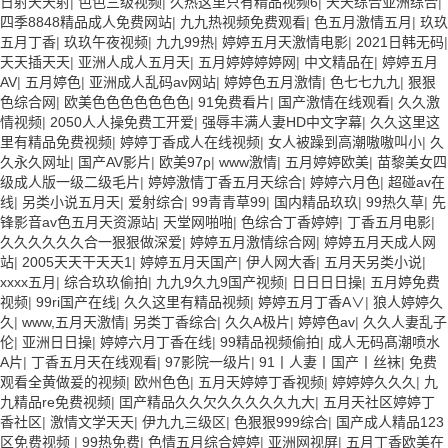
日射天天射
|
色色三级视频
|
久热这里只有精品视频6
|
天天综合亚洲综合
|
四季8848精品成人免费网站
|
九九热视频免费观看
|
色五月激情五月
|
玖玖
五月丁香
|
玖玖午夜视频
|
九九99热
|
婷婷五月天激情电影
|
2021日韩无码
|
天天插天天
|
亚洲人成人五月天
|
五月婷婷婷婷网
|
中文精品在
|
婷婷五月
AV
|
五月婷色
|
亚洲成人乱码av网站
|
婷婷色五月激情
|
色七七九九
|
狠狠
色综合网
|
欧美色色色色色色色
|
91免费看片
|
国产激情在线观看
|
久久激
情视频
|
2050人人操免费工开爱
|
强辱丰满人妻HD中文字幕
|
久久这里这
里有精品免费视频
|
婷婷丁香成人在线视频
|
女人被躁到高潮嗷嗷叫小
|
久
久永久网址
|
国产AV影片
|
欧美97p
|
www激情
|
五月婷婷欧美
|
苗黎美女四
级成人版一级二级毛片
|
婷婷激情丁香五月天综合
|
婷婷六月色
|
超碰av在
线
|
另类小说五月天
|
爱射综合
|
99青青草99
|
国内精品玖玖
|
99热久草
|
先
锋影音av色五月天资源站
|
天堂网啪啪
|
色综合丁香婷婷
|
丁香五月电影
|
久久久久久久合一狠狠做深爱
|
婷婷五月激情综合网
|
婷婷五月天成人网
站
|
2005天天干天天1
|
婷婷五月天国产
|
伊人网大香
|
五月天另类小说
|
xxxx五月
|
综合玖玖偷拍
|
九九9久九9国产视频
|
日日日日操
|
五月婷免费
视频
|
99ri国产在线
|
久久这里有精品视频
|
婷婷五月丁香A∨
|
狼人婷婷久
久
|
www,五月天激情
|
另类丁香综合
|
久久A极片
|
婷婷色av
|
久久人妻乱子
伦
|
亚洲日日操
|
婷婷六月丁香在线
|
99精品视频偷拍
|
成人无码髙潮喷水
A片
|
丁香五月天在线观看
|
97影院一级片
|
91丨人妻丨国产丨丝袜
|
免费
观看全黄做爰的视频
|
欧州色色
|
五月天婷婷丁香视频
|
婷婷婷久久久
|
九
九精品re免费视频
|
囯产精品久久欠久久久久久九大
|
五月天社区婷婷丁
香社区
|
激情文学天天
|
伊九九三级区
|
色狠狠999综合
|
国产成人精品123
区免费视频
|
99热免费
|
色情五月综合婷婷
|
亚洲网视屏
|
五月丁香欧美在