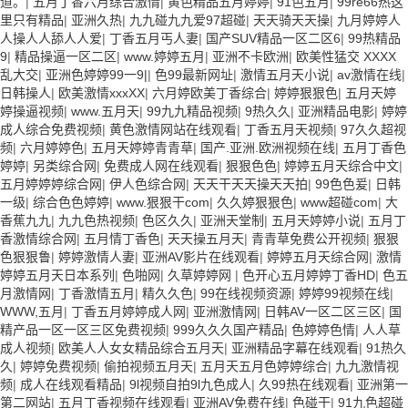
道。
|
五月丁香六月综合激情
|
黄色精品五月婷婷
|
91色五月
|
99re66热这
里只有精品
|
亚洲久热
|
九九碰九九爱97超碰
|
天天骑天天操
|
九月婷婷人
人操人人舔人人爱
|
丁香五月丐人妻
|
国产SUV精品一区二区6
|
99热精品
9
|
精品操逼一区二区
|
www.婷婷五月
|
亚洲不卡欧洲
|
欧美性猛交 XXXX
乱大交
|
亚洲色婷婷99一9|
|
色99最新网址
|
激情五月天小说
|
av激情在线
|
日韩操人
|
欧美激情xxxXX
|
六月婷欧美丁香综合
|
婷婷狠狠色
|
五月天婷
婷操逼视频
|
www.五月天
|
99九九精品视频
|
9热久久
|
亚洲精品电影
|
婷婷
成人综合免费视频
|
黄色激情网站在线观看
|
丁香五月天视频
|
97久久超视
频
|
六月婷婷色
|
五月天婷婷青青草
|
国产.亚洲.欧洲视频在线
|
五月丁香色
婷婷
|
另类综合网
|
免费成人网在线观看
|
狠狠色色
|
婷婷五月天综合中文
|
五月婷婷婷综合网
|
伊人色综合网
|
天天干天天操天天拍
|
99色色爰
|
日韩
一级
|
综合色色婷婷
|
www.狠狠干com
|
久久婷狠狠色
|
www超碰com
|
大
香蕉九九
|
九九色热视频
|
色区久久
|
亚洲天堂制
|
五月天婷婷小说
|
五月丁
香激情综合网
|
五月情丁香色
|
天天操五月天
|
青青草免费公开视频
|
狠狠
色狠狠鲁
|
婷婷激情人妻
|
亚洲AV影片在线观看
|
婷婷五月天综合网
|
激情
婷婷五月天日本系列
|
色啪网
|
久草婷婷网
|
色开心五月婷婷丁香HD
|
色五
月激情网
|
丁香激情五月
|
精久久色
|
99在线视频资源
|
婷婷99视频在线
|
WWW,五月
|
丁香五月婷婷成人网
|
亚洲激情网
|
日韩AV一区二区三区
|
国
精产品一区一区三区免费视频
|
999久久久国产精品
|
色婷婷色情
|
人人草
成人视频
|
欧美人人女女精品综合五月天
|
亚洲精品字幕在线观看
|
91热久
久
|
婷婷免费视频
|
偷拍视频五月天
|
五月天五月色婷婷综合
|
九九激情视
频
|
成人在线观看精品
|
9l视频自拍9l九色成人
|
久99热在线观看
|
亚洲第一
第二网站
|
五月丁香视频在线观看
|
亚洲AV免费在线
|
色碰干
|
91九色超碰