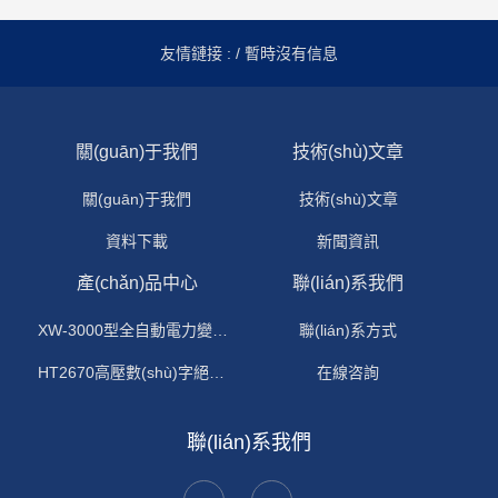
友情鏈接 :
/ 暫時沒有信息
關(guān)于我們
技術(shù)文章
關(guān)于我們
技術(shù)文章
資料下載
新聞資訊
產(chǎn)品中心
聯(lián)系我們
XW-3000型全自動電力變壓器消磁機(jī)
聯(lián)系方式
HT2670高壓數(shù)字絕緣電阻測試儀
在線咨詢
聯(lián)系我們