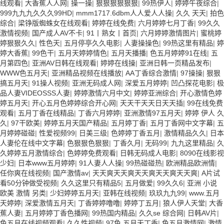
线观看
|
大香蕉人人网
|
操一操
|
狠狠狠狠狠狠
|
99热伊人
|
婷婷午夜综合
|
999九九九久久久99HD
|
mmm1717.6dbm人人爱人人操
|
久久 天天
|
拍色
综合
|
梁铮版蜘蛛女在线观看
|
婷婷在线免费
|
六月婷婷七月丁香
|
99久久
激情视频
|
国产成人AV不卡
|
91丨熟女丨首页
|
六月婷婷激情图片
|
蜜桃婷
婷狠狠久久
|
性色天
|
五月停亭久久电影
|
人妻操操色
|
99热这里有精品
|
婷
婷大香蕉
|
99色干
|
五月天婷婷情色
|
五月天播播
|
色五月婷婷91在线
|
五
月第四色
|
亚洲AV日韩在线观看
|
婷婷在线操
|
亚洲日韩一页精品发布
|
WWW色五月天
|
亚洲精品视频在线播放
|
AA丁香综合激情
|
97操操
|
狠狠
搞五月天
|
91操人视频
|
亚洲无码成人网
|
深爱五月婷婷
|
凹凸探花电影
|
极
品人妻VIDEOSSS人妻
|
婷婷激情六月中文
|
婷婷亚洲综合
|
开心激情色婷
婷五月天
|
开心五月色婷婷综合开心网
|
天天干天天日天天插
|
99在线免费
观看
|
五月丁香在线精品
|
丁香六月婷婷
|
亚洲激情97五月天
|
婷婷 伊人 久
久
|
97干欧美
|
婷婷五月天国产精品
|
五月婷丁香
|
五月丁香网中文字幕
|
五
月婷婷碰碰
|
性爱视频99
|
日美三级
|
色婷婷丁香五月
|
激情精品久久
|
日本
人妻伦在线中文字幕
|
色狠狠色狠狠
|
丁香久月
|
无码99
|
九九这里精品
|
久
久婷婷五月激情综合
|
色婷婷免费观看
|
日韩无码成人电影
|
8090在线影视
少妇
|
日本www五月婷婷
|
91人妻人人操
|
99热碰碰热
|
欧洲精品欧洲情
|
任你爽在线视频
|
国产激情av
|
天天爽天天爽天天爽天天爽天天爽
|
A片试
看50分钟做受视频
|
久久这里只有精品5
|
五月做爱
|
99久久6
|
亚洲 小说
欧美 激情 另类
|
少妇婷婷五月天
|
亚韩在线视频
|
玖玖九九99
|
www.五月
天婷婷
|
深爱激情五月天
|
丁香婷婷噜噜
|
婷婷丁五月
|
狼人伊人天堂
|
大香
蕉人妻
|
五月婷婷丁香色播网
|
99热国内精品
|
久久se 综合网
|
日韩AV片
|
色五月在线视频观看
|
久久性视频
|
97色 五月天丁香
|
色五月激情网
|
激情