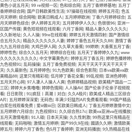
黄色小说五月天
|
99 re视频一区
|
色和综合网
|
五月丁香婷婷基地
|
五月丁
香婷婷综合网
|
国产日韩欧美性生活
|
97操碰在线视频
|
婷婷五月花
|
色五
月天婷婷
|
综合网啪
|
欧美日韩成人
|
五月婷婷欧洲
|
丁香六月婷婷综合
|
五
月天婷婷色综合
|
伊人婷婷五月天
|
五月婷婷伊人久久
|
色很很96
|
亚洲一
区国产传媒
|
黄色短视频在线观看
|
六月丁香网
|
精品人妻久久久久久久
|
久久新地址
|
久人人操
|
99re在线观看
|
婷婷五月天激情四射
|
国产激情综
合五月久久
|
精品久久久久久久人妻
|
婷婷丁香色五月天久久88
|
激情丁香
九九五月综合网
|
大鸡巴伊人网
|
久久草大香蕉
|
99婷婷
|
大香蕉五月丁香
|
婷婷性色
|
综合久久五月天
|
婷婷综合在线
|
五月天丁香婷婷久久九
|
www
久久久久久久久久久
|
中文字幕黄色片
|
婷婷五月丁香五月
|
婷婷色播婷婷
|
九色视频91
|
乱码操操
|
五月丁香免费视频
|
天天干天天干天天干天天干
天
|
久久最新色
|
五月婷婷色
|
91九色欧美
|
综合色影院
|
日本va欧美va欧
美精品88
|
这里只有精彩视
|
伍月婷丁香花全集
|
99乱视频
|
亚洲色婷婷
|
五月天开心网
|
97人凄人人操人人爽
|
色婷婷精品视频
|
欧美精产国品一二
三区
|
婷婷大乡焦噜噜
|
婷婷色情网
|
人人操AV
|
国产伦亲子伦亲子视频观
看
|
日日影院
|
91|疯狂丨高潮丨对白
|
久久A极片
|
欧美成人精品三区综合
A片
|
五月婷婷深深爱
|
无码色
|
丰满少妇猛烈A片免费看观看
|
99国产精品
白浆在线观看免费
|
爱iii做iiii日
|
区欧美日韩成人
|
丁香五月婷婷激情中文
|
五月婷婷六月综合
|
九色视频91
|
久久综合热17c
|
欧美va亚洲va在线播放
|
五月天激情电影
|
91人碰
|
日本天天操
|
久久性刺激
|
99热这里只有精品在
线观看
|
无码啪啪
|
激情五月婷婷
|
国产99久9在线
|
國語久久婷
|
激情欧美
婷五月
|
婷婷六月丁香色
|
色5月丁香婷婷
|
亚洲无码播放
|
9久热精品在线