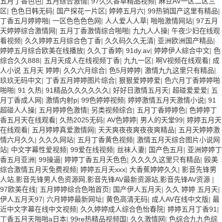
五月丁香色色
|
五月综合激情
|
97久久香草精品视频
|
麻豆AV一区二区三
区
|
色色日韩无码
|
国产探花一片区
|
婷婷五月六
|
99热销国产这里有精品
|
丁香五月婷婷啪
|
一区色色色色网
|
人人爱人人草
|
啪啪激情网站
|
97五月
天婷婷综合激情网
|
五月丁香激情综合啪啪
|
九九人人操
|
午夜少妇在线观
看视频
|
久久婷婷五月综合色丁香
|
久久码久久无清
|
亚洲欧洲国产精品
|
婷婷五月综合欧美在线播放
|
久久丁香婷
|
91dy.av
|
婷婷伊人綜合中文
|
色
综合久久888
|
五月天成人在线视频丁香
|
九九一区
|
啊V视频在线观看
|
成
人小说 五月天 婷婷
|
久久六月综合
|
色5月婷婷
|
激情九九这里只有精品
|
玖玖无码中文
|
丁香五月婷婷图片综合
|
狠狠爱婷婷爱
|
色六月丁香婷婷啪
啪啪
|
91 久热
|
91精品久久久久久久
|
好好日激情五月天
|
超碰爱爱爱
|
五
月丁香成人网
|
激情内射p
|
99色婷婷视频
|
婷婷激情五月天激情小说
|
91
超碰人人操
|
五月婷婷色激情
|
另类视频综合
|
五月丁香婷婷色
|
色婷婷丁
香五月天在线观看
|
久热2025无码
|
AV色婷婷
|
男人的天堂99
|
婷婷五月天
在线观看
|
五月婷婷真爱激情网
|
天天爽夜夜爽夜夜爽精品
|
五月天婷婷激
情六月久久
|
久久久网站
|
五月丁香黄色视频
|
激情五月天综合图片小说网
站
|
中文字幕性爱视频
|
99爱在线视频
|
丝袜人妻
|
国产色五月
|
亚洲婷婷丁
香五月亚洲
|
99操逼
|
婷婷丁香五月天色色
|
久久久久这里只有精品
|
殴美
综合激情五月天免费视频
|
婷婷五月天xxx
|
大香蕉婷婷久久
|
影音先锋男
人站,影音先锋男人色资源网,影音先锋AV最新资源站,影音先锋AV资源
|
97欧美在线
|
五月婷婷综合色啪首页
|
国产伊人五月天
|
久久 婷婷 五月天
|
伊人五月天97
|
六月婷婷最新网址
|
黄色高清无码
|
成人AV在线中文版
|
最
近中文字幕在线中文视频
|
久久婷婷成人综合色怡春院
|
婷婷五月丁香91
|
丁香五月天啪啪a日本
|
99re热精品视频国
|
久久激情网
|
色综合九九色综