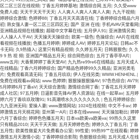
区二区三区在线视频
|
丁香五月婷婷基地
|
激情综合网,五月
|
久久受www
免费人成
|
天天干天天干天天
|
人人爽人人爽人人爽人人爽
|
九九干视频
|
婷婷综合激情
|
色婷婷88
|
丁香五月天天高清在线
|
丁香婷婷综合精品六月
初
|
熟女强人妻一区二区三区四区无
|
国产 亚洲 在线
|
手机AVAV天堂看网
|
亚洲精品视频在线播放
|
超碰中文字幕在线
|
五月伊人91
|
亚洲激情另类
|
人人操人人干AV
|
天天操天天操综合
|
欧美一级色
|
色操综合
|
AA片在线观
看视频在线播放
|
色播五月婷婷
|
婷婷成人AV
|
婷婷五月天论坛
|
日韩ac不
卡无码
|
久9热插入
|
这里只有精品视频
|
久久婷五月天
|
日韩狠狠色
|
久 久
9 9 热 视 频
|
亚洲国产精品五月天
|
综合网色综合
|
五月丁香亭亭A片
|
www五月
|
大香蕉婷婷丁香天堂AV
|
九九热re99re6在线精品
|
五月天成人
在线精品
|
丁香六月婷婷综合
|
国产精品色婷婷99久久精品
|
亚洲另类毛
片
|
免费观看高清无码
|
丁香五月玖玖
|
伊人在线另类
|
WWW.HENHENL.
|
免费在线观看av网站
|
www.色婷婷
|
狠狠操狠狠操AV
|
97色色综合
|
AV79
|
5月婷婷6月丁香aV
|
天天综合激情
|
激情综合网丁香
|
丁香花五月天婷婷
成人社区
|
97五月婷
|
日逼影音先锋AV男人资源站
|
在线一起草av
|
五月婷
婷六月丁香玖玖玫瑰91
|
91高潮喷水久久久久久久久
|
色五月婷婷综合
|
九九亚洲无码
|
爱操人妻
|
www激情网站
|
1024在线视频
|
中文不卡av
|
婷
婷激情五月天桃花网
|
亚州第一A片
|
日本在线wwww
|
天天操加勒比
|
婷婷
六月丁香综合
|
婷婷色色播五月天
|
日本va欧美va欧美va
|
99热久久这里
只有精品2010
|
天天干天天做
|
五月天婷婷色色
|
婷婷久久丁香五月
|
丁香
五月性
|
欧美性做爰大片免费看办公室
|
99性爱
|
99热99艹在线观看
|
婷婷
激情五月天激情小说
|
丁香婷婷综合影院
|
色狠狠综合网
|
五月天成人在线