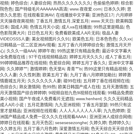
视频
|
婷色综合
|
人妻综合网
|
热热久久久久久久久
|
色偷偷色婷婷
|
棕合影
院色色
|
国产特级毛片AAAAAAA高清
|
www.夜夜爱.com
|
日本久久婷
|
思
思久久思思
|
在线观看亚洲AV
|
在线播放中文字幕
|
亚洲色区17
|
六月婷婷
天天操夜夜爽视频
|
丁香五月,激情五月,深爱五月
|
www.天天日
|
欧美韩国
日本
|
国成人网
|
色情五月天小说
|
成人va在线播放
|
99热这里是精品
|
色
色影院黄大片
|
日日色五月天
|
免费看欧美成人A片无码
|
极品人妻
VIDEOSSS人妻
|
美女视频图片久久91
|
欧美色五月
|
日本色色色
|
久久xx
|
日韩精品一区二区亚洲AV观看
|
五月丁香六月婷婷综合免
|
激情五月天开
心
|
久久久一级AAA
|
婷婷午夜
|
99热这里只有精品免费
|
最近中文字幕大
全免费版在线
|
97干在线视频精品店
|
婷婷五月天久久久
|
成人丁香五月
|
99婷婷精品推荐在线视频
|
色爱综合网
|
婷婷五月丁香久久
|
亚洲中文字幕
网
|
久久婷婷艹
|
激情婷婷
|
色天堂A
|
青青艹b
|
热99这里只有精品视频
|
久
久久人妻
|
久久性刺激
|
欧美五月丁香
|
九月丁香八月婷婷加勒比
|
婷婷激
情鹿城五月天
|
久久久久久久人妻
|
碰99在线
|
五月婷丁香在线视频在线
|
色综合久
|
熟女激情网
|
色99热
|
欧美日韩国产成人在线
|
五月天激情图
|
五
月天激情国产综合婷婷婷
|
9l视频自拍九色9l视频在线观看
|
99精品免费欧
美小视频
|
国产午夜成人免费看片无遮挡
|
www.henhenl
|
久久久无码精品
成人A片小说
|
五月花激情网
|
九九亚洲视频
|
丁香五月瑟瑟
|
99热只有这
里才是精品
|
亚洲视频在线观看
|
人人人人人人人人人草
|
九九色婷婷
|
亚
洲国产精品成人免费一区久久久在线观看AAAA
|
亚洲亚洲人成综合网络
|
婷婷日在线观看
|
五月天色区
|
sesesesezonghe
|
久婷久婷
|
色婷婷久久
|
久久婷五月
|
五月丁香六月色婷
|
深爱激情五月网
|
色天天综合天天综合频